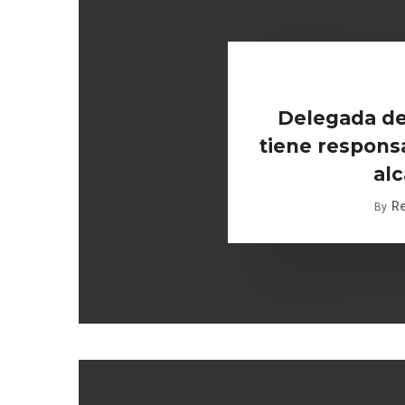
Delegada de
tiene responsa
alc
R
By