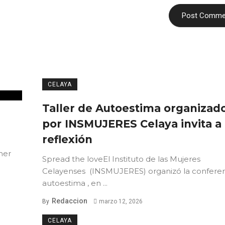
CELAYA
Taller de Autoestima organizad
por INSMUJERES Celaya invita a 
reflexión
mer
Spread the loveEl Instituto de las Mujeres
Celayenses (INSMUJERES) organizó la confere
autoestima , en ...
Redaccion
By
marzo 12, 2026
CELAYA