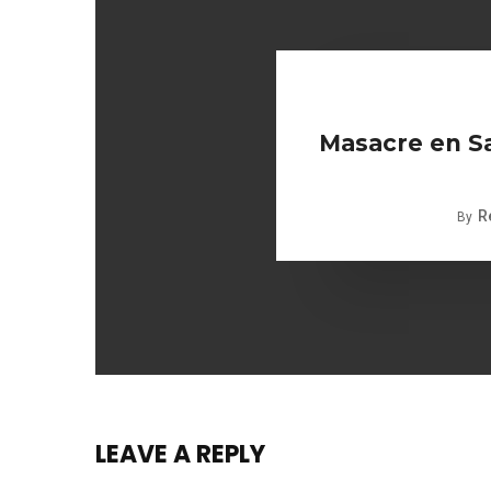
Masacre en S
R
By
LEAVE A REPLY