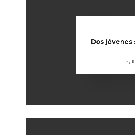
Dos jóvenes 
R
By