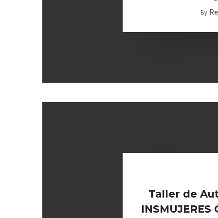
Re
By
Taller de Au
INSMUJERES Ce