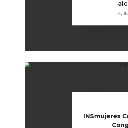
alc
R
By
INSmujeres Ce
Cong