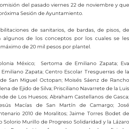
Comisión del pasado viernes 22 de noviembre y qu
 próxima Sesión de Ayuntamiento.
ilitaciones de sanitarios, de bardas, de pisos, d
on algunos de los conceptos por los cuales se le
 máximo de 20 mil pesos por plantel.
lonia México; Sertoma de Emiliano Zapata; Ev
miliano Zapata; Centro Escolar Tresguerras de l
o de San Miguel Octopan; Moisés Sáenz de Ranch
a de Ejido de Silva; Prisciliano Navarrete de la Lui
ende de Los Huesos; Abraham Castellanos de Gasca
esús Macías de San Martín de Camargo; Jos
ntenario 2010 de Moralitos; Jaime Torres Bodet d
 Solorio Murillo de Progreso Solidaridad y la Lázar