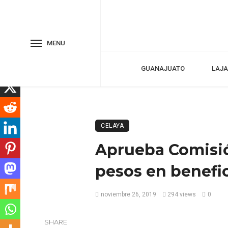
MENU
GUANAJUATO
LAJA
CELAYA
Aprueba Comisió
pesos en benefi
noviembre 26, 2019
294 views
0
SHARE