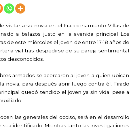
e visitar a su novia en el Fraccionamiento Villas d
inado a balazos justo en la avenida principal Lo
ras de este miércoles el joven de entre 17-18 años d
eria vial tras despedirse de su pareja sentimenta
tos desconocidos.
bres armados se acercaron al joven a quien ubica
la novia, para después abrir fuego contra él.
Tirad
rincipal quedó tendido el joven ya sin vida, pese 
xiliarlo.
en las generales del occiso, será en el desarroll
 sea identificado.
Mientras tanto las investigacione