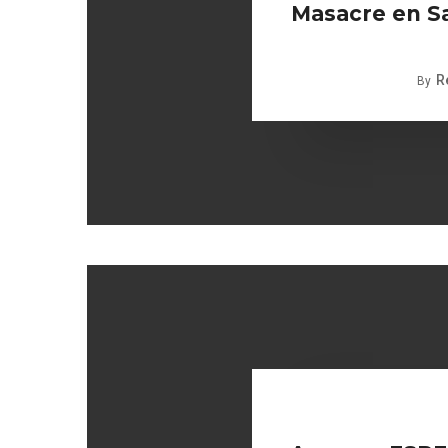
Masacre en S
R
By