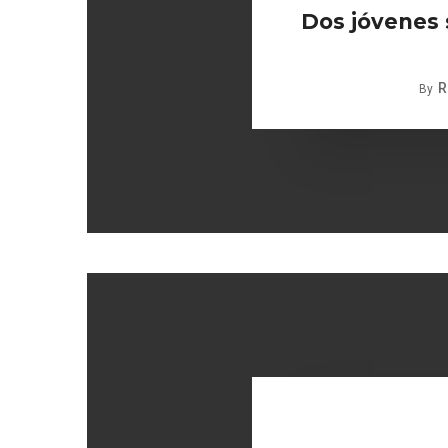
Dos jóvenes 
R
By