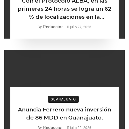
Con el Protocolo ALBA, en las
primeras 24 horas se logra un 62
% de localizaciones en la
búsqueda de mujeres y niñas
Redaccion
By
julio 27, 2026
desaparecidas
GUANAJUATO
Anuncia Ferrero nueva inversión
de 86 MDD en Guanajuato.
Redaccion
By
julio 22, 2026