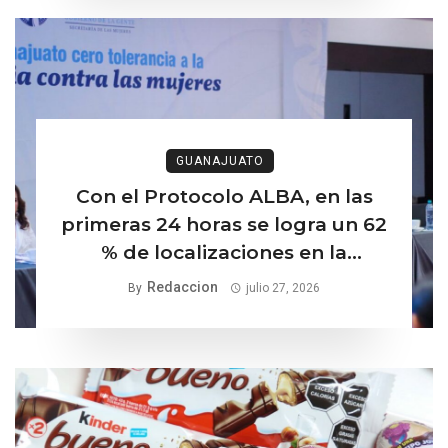
GUANAJUATO
Con el Protocolo ALBA, en las
primeras 24 horas se logra un 62
% de localizaciones en la
búsqueda de mujeres y niñas
Redaccion
By
julio 27, 2026
desaparecidas