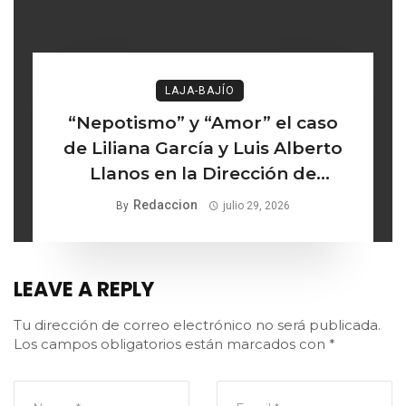
LAJA-BAJÍO
“Nepotismo” y “Amor” el caso
de Liliana García y Luis Alberto
Llanos en la Dirección de
Turismo de Comonfort la línea
Redaccion
By
julio 29, 2026
delgada entre los institucional y
lo ético
LEAVE A REPLY
Tu dirección de correo electrónico no será publicada.
Los campos obligatorios están marcados con
*