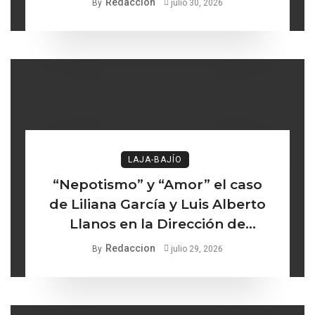
Redaccion
By
julio 30, 2026
LAJA-BAJÍO
“Nepotismo” y “Amor” el caso
de Liliana García y Luis Alberto
Llanos en la Dirección de
Turismo de Comonfort la línea
Redaccion
By
julio 29, 2026
delgada entre los institucional y
lo ético