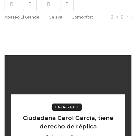
Apaseo El Grande
Celaya
Comonfort
0
316
LAJA-BAJÍO
Ciudadana Carol García, tiene
derecho de réplica