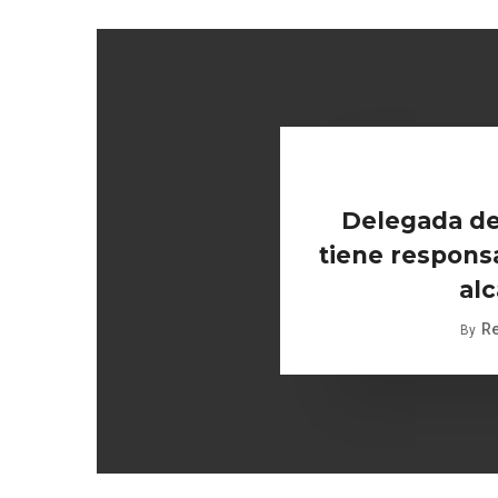
Delegada de
tiene responsa
alc
R
By