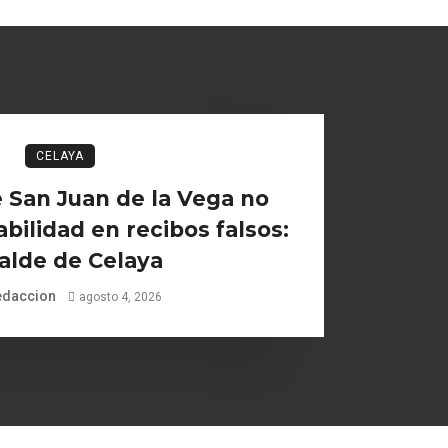
CELAYA
 San Juan de la Vega no
bilidad en recibos falsos:
alde de Celaya
edaccion
agosto 4, 2026