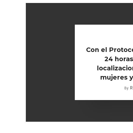
Con el Protoc
24 horas
localizaci
mujeres y
R
By