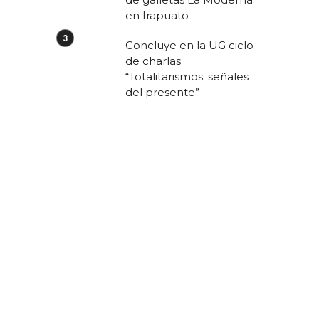
en Irapuato
Concluye en la UG ciclo
n
de charlas
“Totalitarismos: señales
a
del presente”
,
e
a