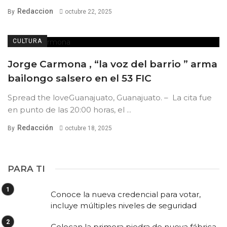
Redaccion
By
octubre 22, 2025
CULTURA
Jorge Carmona , “la voz del barrio ” arma
bailongo salsero en el 53 FIC
Spread the loveGuanajuato, Guanajuato. – La cita fue
en punto de las 20:00 horas, el ...
Redacción
By
octubre 18, 2025
PARA TI
Conoce la nueva credencial para votar,
incluye múltiples niveles de seguridad
Colocan la primera piedra de nueva fábrica