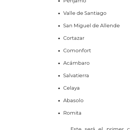
Pénjamo
Valle de Santiago
San Miguel de Allende
Cortazar
Comonfort
Acámbaro
Salvatierra
Celaya
Abasolo
Romita
Este será el primer com