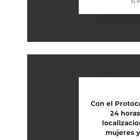
R
By
Con el Protoc
24 horas
localizaci
mujeres y