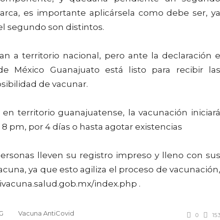
ca, es importante aplicársela como debe ser, y
l segundo son distintos.
 territorio nacional, pero ante la declaración 
de México Guanajuato está listo para recibir la
ibilidad de vacunar.
 territorio guanajuatense, la vacunación iniciar
 pm, por 4 días o hasta agotar existencias
rsonas lleven su registro impreso y lleno con su
vacuna, ya que esto agiliza el proceso de vacunación
mivacuna.salud.gob.mx/index.php .
G
Vacuna AntiCovid
0
15