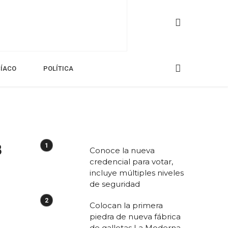
CÍACO
POLÍTICA
8
Conoce la nueva
credencial para votar,
incluye múltiples niveles
de seguridad
Colocan la primera
piedra de nueva fábrica
de galletas La Moderna