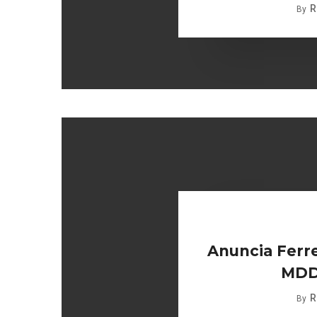
R
By
Anuncia Ferre
MDD
R
By