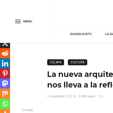
MENU
GUANAJUATO
LAJA
CELAYA
CULTURA
La nueva arquite
nos lleva a la ref
noviembre 9, 2019
286 views
0
SHARE