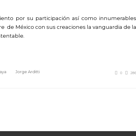
miento por su participación así como innumerable
e de México con sus creaciones la vanguardia de l
stentable.
laya
Jorge Arditti
0
28