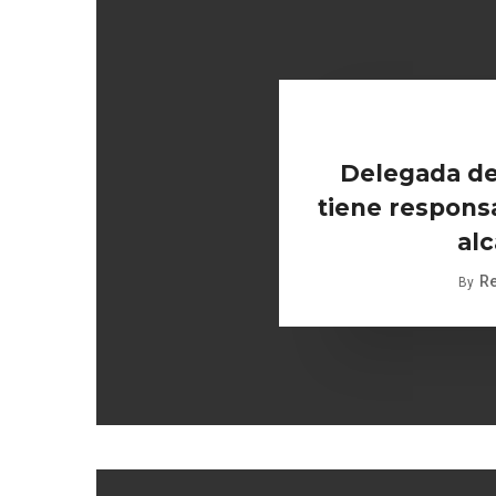
Delegada de
tiene responsa
alc
R
By