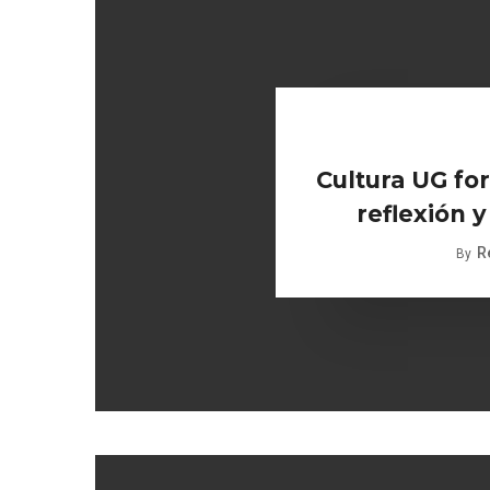
Cultura UG for
reflexión y
R
By