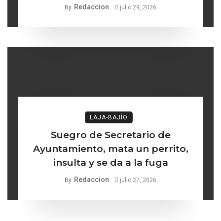
Turismo de Comonfort la línea
Redaccion
By
julio 29, 2026
delgada entre los institucional y
lo ético
LAJA-BAJÍO
Suegro de Secretario de
Ayuntamiento, mata un perrito,
insulta y se da a la fuga
Redaccion
By
julio 27, 2026