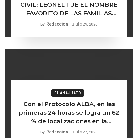
CIVIL: LEONEL FUE EL NOMBRE
FAVORITO DE LAS FAMILIAS
GUANAJUATENSES
Redaccion
By
julio 29, 2026
GUANAJUATO
Con el Protocolo ALBA, en las
primeras 24 horas se logra un 62
% de localizaciones en la
búsqueda de mujeres y niñas
Redaccion
By
julio 27, 2026