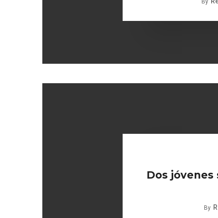
R
By
Dos jóvenes 
R
By