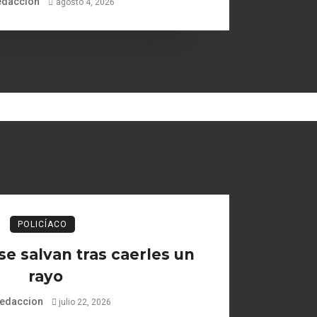
edaccion
agosto 4, 2026
POLICÍACO
se salvan tras caerles un
rayo
edaccion
julio 22, 2026