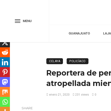
MENU
GUANAJUATO
LAJA
CELAYA
POLICÍACO
Reportera de per
atropellada mien
enero 21, 2020
231 views
0
SHARE