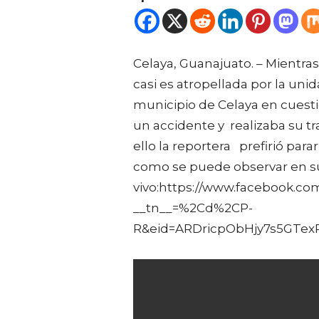
Celaya, Guanajuato. – Mientras
casi es atropellada por la uni
municipio de Celaya en cuest
un accidente y realizaba su tr
ello la reportera prefirió para
como se puede observar en s
vivo:https://www.facebook.co
__tn__=%2Cd%2CP-
R&eid=ARDricpObHjy7s5GTe