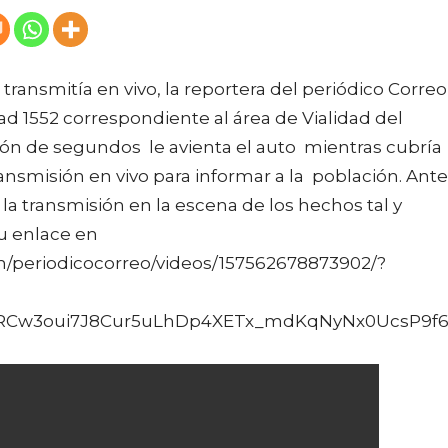
 transmitía en vivo, la reportera del periódico Correo
dad 1552 correspondiente al área de Vialidad del
ión de segundos le avienta el auto mientras cubría
ansmisión en vivo para informar a la población. Ante
r la transmisión en la escena de los hechos tal y
u enlace en
m/periodicocorreo/videos/157562678873902/?
xRCw3oui7J8Cur5uLhDp4XETx_mdKqNyNx0UcsP9f6