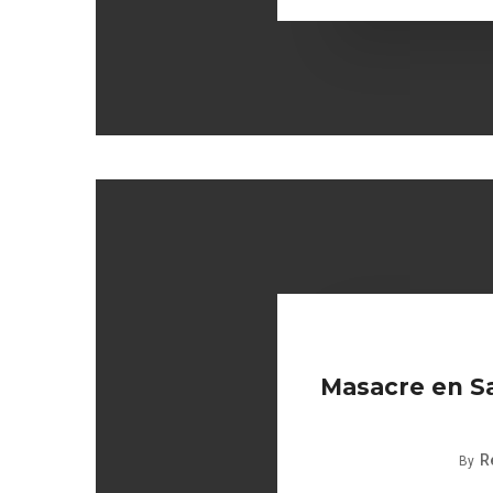
Masacre en S
R
By