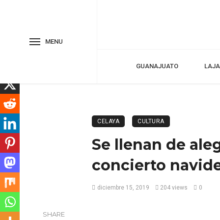
MENU
GUANAJUATO
LAJA
CELAYA
CULTURA
Se llenan de ale
concierto navid
diciembre 15, 2019
204 views
0
SHARE