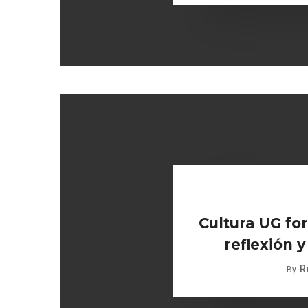
Cultura UG for
reflexión y
R
By