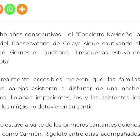
cho años consecutivos el “Concierto Navideño” 
del Conservatorio de Celaya sigue cautivando a
 del viernes el auditorio Tresguerras estuvo d
otal.
ealmente accesibles hicieron que las familia
as parejas asistieran a disfrutar de una noch
s, lloraban impacientes, los y las asistentes le
 los niñ@s no detuvieron su sentir.
to estuvo a parte de los primeros cantantes quiene
a, como Carmén, Rigoleto entre otras, acompañado