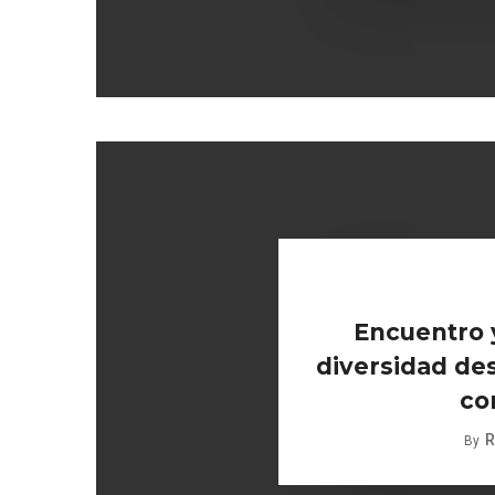
Encuentro 
diversidad des
co
R
By