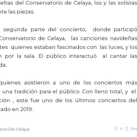
ltas del Conservatorio de Celaya, los y las solista
e las piezas.
 segunda parte del concierto, donde particip
 Conservatorio de Celaya, las canciones navideña
es quienes estaban fascinados con las luces, y lo
 por la sala. El público interactuó al cantar la
da.
quienes asistieron a uno de los conciertos má
una tradición para el público. Con lleno total, y e
ción , este fue uno de los últimos conciertos de
zado en 2019.
0
20
orio De Celaya