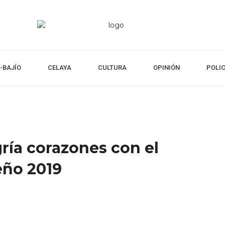
-BAJÍO
CELAYA
CULTURA
OPINIÓN
POLI
gría corazones con el
eño 2019