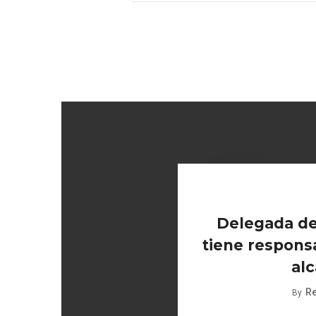
Delegada de
tiene responsa
alc
R
By