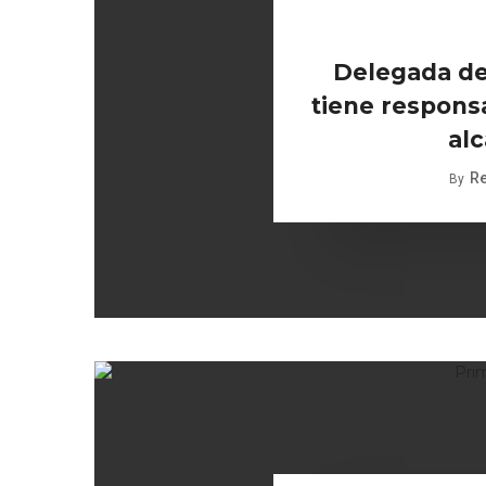
Delegada de
tiene responsa
alc
R
By