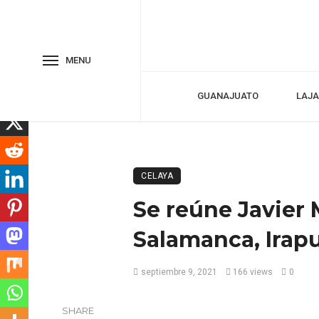
MENU
GUANAJUATO
LAJA
CELAYA
Se reúne Javier
Salamanca, Irap
septiembre 9, 2021
166 views
0
SHARE