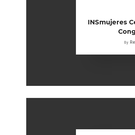
INSmujeres Ce
Cong
Re
By