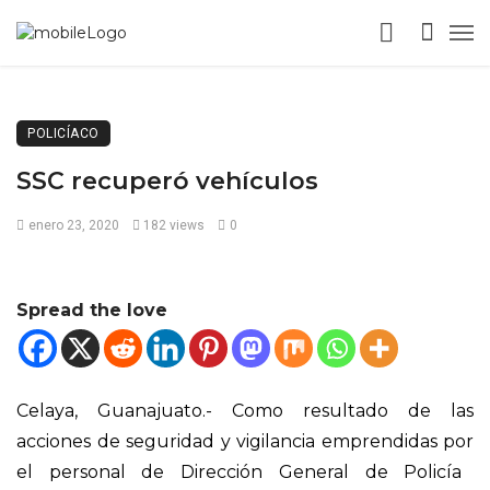
POLICÍACO
SSC recuperó vehículos
enero 23, 2020
182 views
0
Spread the love
Celaya, Guanajuato.-
C
omo resultado de las
acciones de seguridad y vigilancia emprendidas por
el personal de
Direcci
ón General de Policía