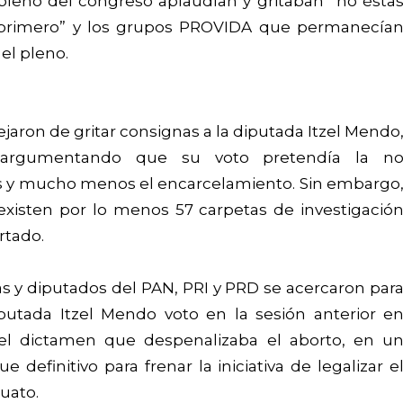
pleno del congreso aplaudían y gritaban “no ésta
s primero” y los grupos PROVIDA que permanecía
el pleno.
ejaron de gritar consignas a la diputada Itzel Mendo
o argumentando que su voto pretendía la n
es y mucho menos el encarcelamiento. Sin embargo
existen por lo menos 57 carpetas de investigació
rtado.
s y diputados del PAN, PRI y PRD se acercaron par
iputada Itzel Mendo voto en la sesión anterior e
 el dictamen que despenalizaba el aborto, en u
 definitivo para frenar la iniciativa de legalizar e
uato.