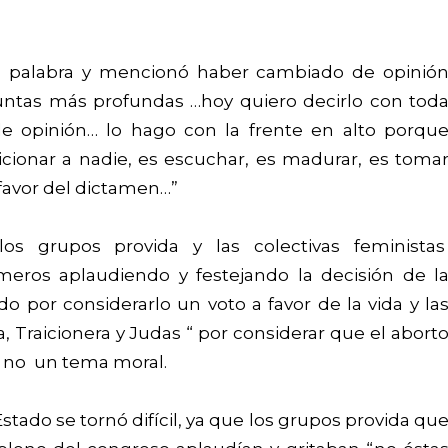
 palabra y mencionó haber cambiado de opinió
eguntas más profundas …hoy quiero decirlo con tod
e opinión… lo hago con la frente en alto porqu
icionar a nadie, es escuchar, es madurar, es toma
 favor del dictamen…”
los grupos provida y las colectivas feminista
imeros aplaudiendo y festejando la decisión de l
o por considerarlo un voto a favor de la vida y la
, Traicionera y Judas “ por considerar que el abort
y no un tema moral.
stado se tornó difícil, ya que los grupos provida qu