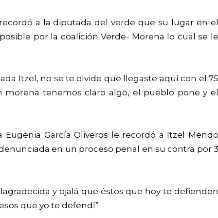
recordó a la diputada del verde que su lugar en e
sible por la coalición Verde- Morena lo cual se l
ada Itzel, no se te olvide que llegaste aquí con el 7
n morena tenemos claro algo, el pueblo pone y e
 Eugenia García Oliveros le recordó a Itzel Mend
 denunciada en un proceso penal en su contra por 
agradecida y ojalá que éstos que hoy te defiende
esos que yo te defendí”