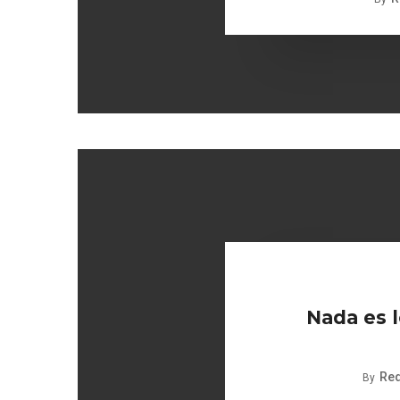
Nada es l
Re
By