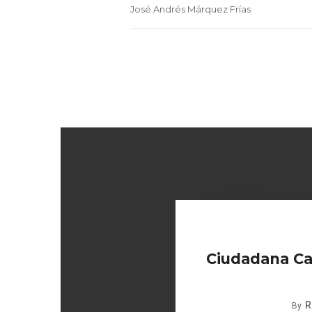
José Andrés Márquez Frías
Ciudadana Car
R
By