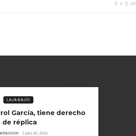
0
22
LAJA-BAJÍO
ol García, tiene derecho
de réplica
edaccion
julio 30, 2026