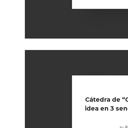
Cátedra de “
idea en 3 sen
R
By