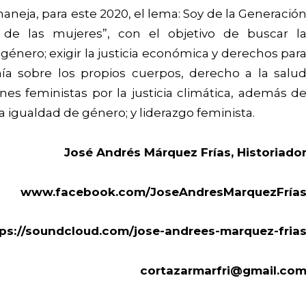
neja, para este 2020, el lema: Soy de la Generació
 de las mujeres”, con el objetivo de buscar l
 género; exigir la justicia económica y derechos par
ía sobre los propios cuerpos, derecho a la salu
ones feministas por la justicia climática, además d
a igualdad de género; y liderazgo feminista.
José Andrés Márquez Frías, Historiado
www.facebook.com/JoseAndresMarquezFría
ps://soundcloud.com/jose-andrees-marquez-fria
cortazarmarfri@gmail.co