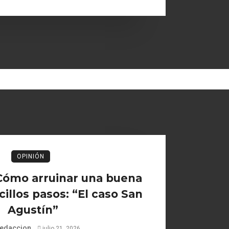
OPINIÓN
Cómo arruinar una buena
cillos pasos: “El caso San
Agustín”
edaccion
julio 21, 2026