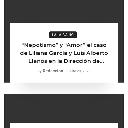
LAJA-BAJÍO
“Nepotismo” y “Amor” el caso
de Liliana García y Luis Alberto
Llanos en la Dirección de
Turismo de Comonfort la línea
Redaccion
By
julio 29, 2026
delgada entre los institucional y
lo ético