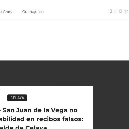
0
22
e China
Guanajuato
CELAYA
 San Juan de la Vega no
bilidad en recibos falsos:
alde de Celaya