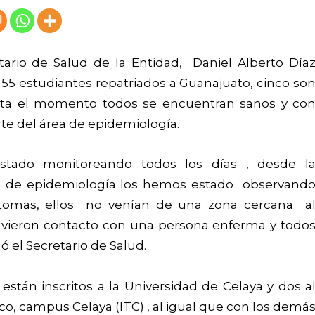
etario de Salud de la Entidad, Daniel Alberto Día
55 estudiantes repatriados a Guanajuato, cinco so
asta el momento todos se encuentran sanos y co
te del área de epidemiología.
stado monitoreando todos los días , desde l
área de epidemiología los hemos estado observand
ntomas, ellos no venían de una zona cercana a
tuvieron contacto con una persona enferma y todo
 el Secretario de Salud.
stán inscritos a la Universidad de Celaya y dos a
o, campus Celaya (ITC) , al igual que con los demá