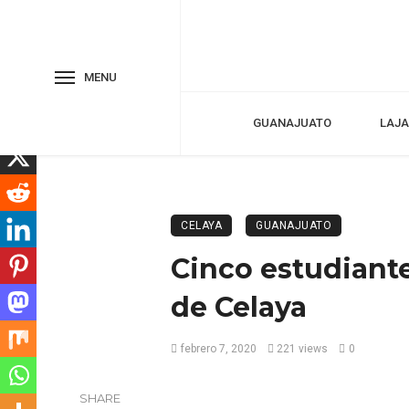
MENU
GUANAJUATO
LAJA
CELAYA
GUANAJUATO
Cinco estudiant
de Celaya
febrero 7, 2020
221 views
0
SHARE