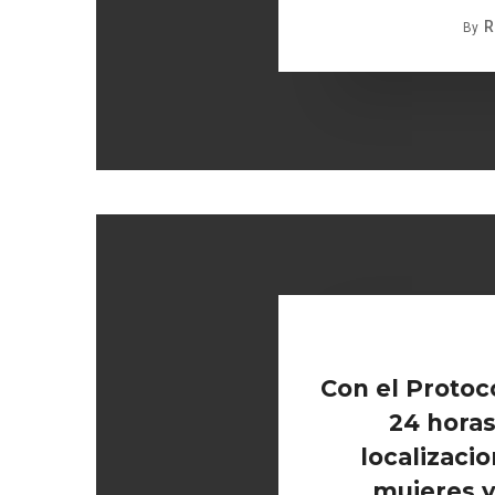
R
By
Con el Protoc
24 horas
localizaci
mujeres y