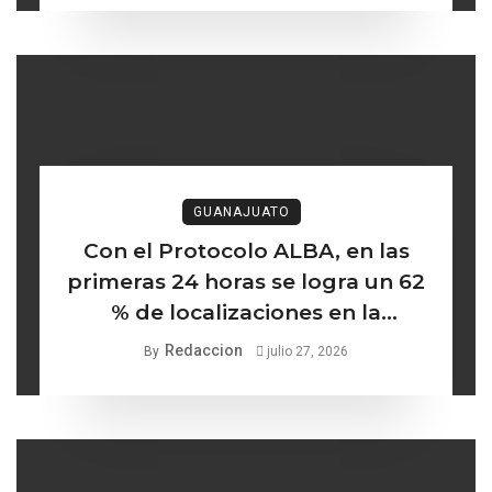
GUANAJUATO
Con el Protocolo ALBA, en las
primeras 24 horas se logra un 62
% de localizaciones en la
búsqueda de mujeres y niñas
Redaccion
By
julio 27, 2026
desaparecidas