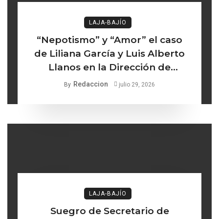
LAJA-BAJÍO
“Nepotismo” y “Amor” el caso
de Liliana García y Luis Alberto
Llanos en la Dirección de
Turismo de Comonfort la línea
Redaccion
By
julio 29, 2026
delgada entre los institucional y
lo ético
LAJA-BAJÍO
Suegro de Secretario de