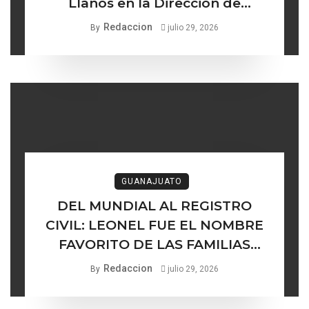
Llanos en la Dirección de
Turismo de Comonfort la línea
Redaccion
By
julio 29, 2026
delgada entre los institucional y
lo ético
GUANAJUATO
DEL MUNDIAL AL REGISTRO
CIVIL: LEONEL FUE EL NOMBRE
FAVORITO DE LAS FAMILIAS
GUANAJUATENSES
Redaccion
By
julio 29, 2026