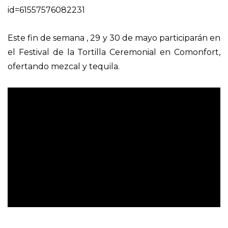
id=61557576082231
Este fin de semana , 29 y 30 de mayo participarán en
el Festival de la Tortilla Ceremonial en Comonfort,
ofertando mezcal y tequila.