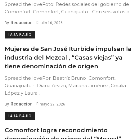
Spread the loveFoto: Redes sociales del gobierno de
Comonfort. Comonfort, Guanajuato.- Con seis votos a ...
Redaccion
By
julio 16, 2026
LAJA-BAJÍO
Mujeres de San José Iturbide impulsan la
industria del Mezcal , “Casas viejas” ya
tiene denominación de origen
Spread the lovePor: Beatríz Bruno Comonfort,
Guanajuato.- Diana Arvizu, Mariana Jiménez, Cecilia
López y Laura ...
Redaccion
By
mayo 29, 2026
LAJA-BAJÍO
Comonfort logra reconocimiento
denominación de origen del “Mezcal”