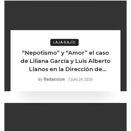
LAJA-BAJÍO
“Nepotismo” y “Amor” el caso
de Liliana García y Luis Alberto
Llanos en la Dirección de
Turismo de Comonfort la línea
Redaccion
By
julio 29, 2026
delgada entre los institucional y
lo ético