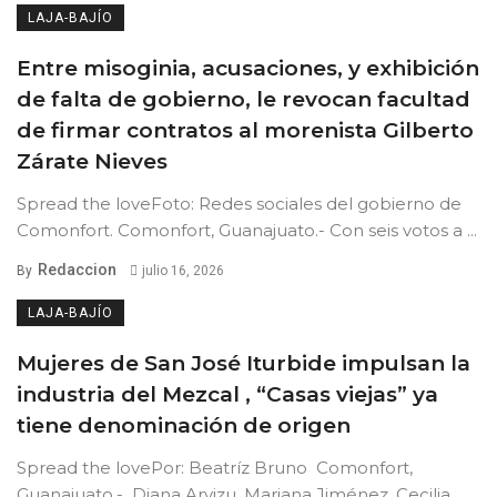
LAJA-BAJÍO
Entre misoginia, acusaciones, y exhibición
de falta de gobierno, le revocan facultad
de firmar contratos al morenista Gilberto
Zárate Nieves
Spread the loveFoto: Redes sociales del gobierno de
Comonfort. Comonfort, Guanajuato.- Con seis votos a ...
Redaccion
By
julio 16, 2026
LAJA-BAJÍO
Mujeres de San José Iturbide impulsan la
industria del Mezcal , “Casas viejas” ya
tiene denominación de origen
Spread the lovePor: Beatríz Bruno Comonfort,
Guanajuato.- Diana Arvizu, Mariana Jiménez, Cecilia