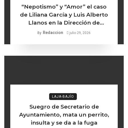
“Nepotismo” y “Amor” el caso
de Liliana García y Luis Alberto
Llanos en la Dirección de
Turismo de Comonfort la línea
Redaccion
By
julio 29, 2026
delgada entre los institucional y
lo ético
LAJA-BAJÍO
Suegro de Secretario de
Ayuntamiento, mata un perrito,
insulta y se da a la fuga