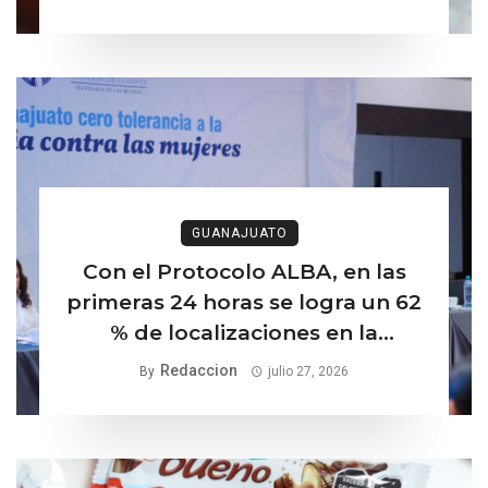
GUANAJUATO
Con el Protocolo ALBA, en las
primeras 24 horas se logra un 62
% de localizaciones en la
búsqueda de mujeres y niñas
Redaccion
By
julio 27, 2026
desaparecidas