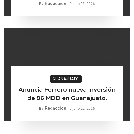
búsqueda de mujeres y niñas
Redaccion
By
julio 27, 2026
desaparecidas
GUANAJUATO
Anuncia Ferrero nueva inversión
de 86 MDD en Guanajuato.
Redaccion
By
julio 22, 2026