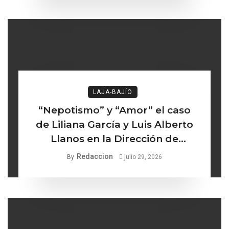
LAJA-BAJÍO
“Nepotismo” y “Amor” el caso
de Liliana García y Luis Alberto
Llanos en la Dirección de
Turismo de Comonfort la línea
Redaccion
By
julio 29, 2026
delgada entre los institucional y
lo ético