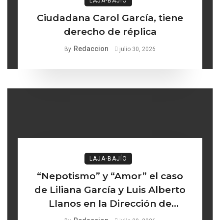
LAJA-BAJÍO
Ciudadana Carol García, tiene
derecho de réplica
Redaccion
By
julio 30, 2026
LAJA-BAJÍO
“Nepotismo” y “Amor” el caso
de Liliana García y Luis Alberto
Llanos en la Dirección de
Turismo de Comonfort la línea