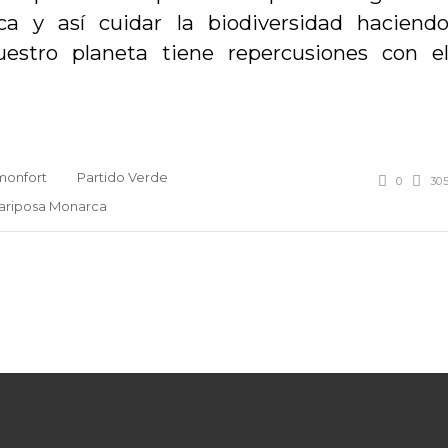
a y así cuidar la biodiversidad haciend
uestro planeta tiene repercusiones con e
onfort
Partido Verde
0
30
ariposa Monarca