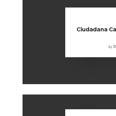
Ciudadana Car
R
By