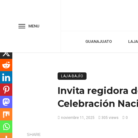
MENU
GUANAJUATO
LAJA
LAJA-BAJÍO
Invita regidora 
Celebración Nac
noviembre 11, 2025
305 views
0
SHARE