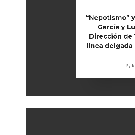
“Nepotismo” y 
García y Lu
Dirección de
línea delgada e
R
By