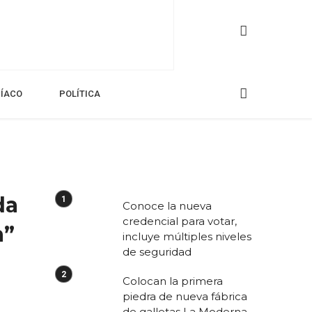
CÍACO
POLÍTICA
da
Conoce la nueva
credencial para votar,
a”
incluye múltiples niveles
de seguridad
Colocan la primera
piedra de nueva fábrica
de galletas La Moderna