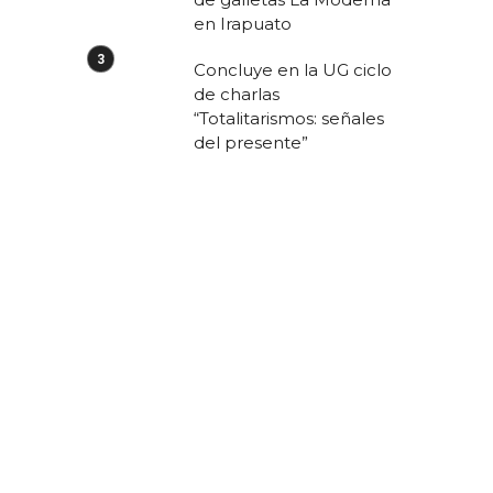
en Irapuato
Concluye en la UG ciclo
l
de charlas
“Totalitarismos: señales
,
del presente”
n
o
n
s
,
s
s
0
o