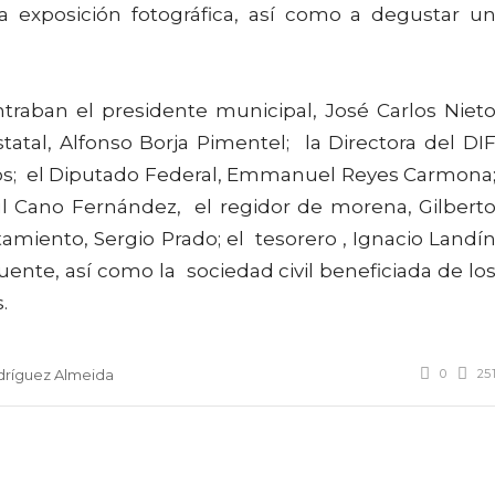
 exposición fotográfica, así como a degustar u
ntraban el presidente municipal, José Carlos Niet
statal, Alfonso Borja Pimentel; la Directora del DI
s; el Diputado Federal, Emmanuel Reyes Carmona
zul Cano Fernández, el regidor de morena, Gilbert
tamiento, Sergio Prado; el tesorero , Ignacio Landí
ente, así como la sociedad civil beneficiada de lo
.
0
25
dríguez Almeida