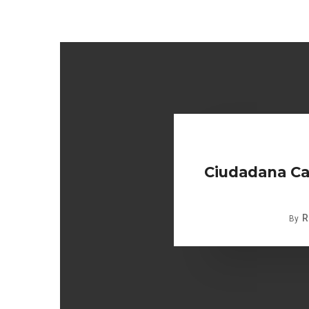
Ciudadana Car
R
By