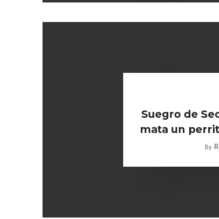
Suegro de Sec
mata un perrito
R
By