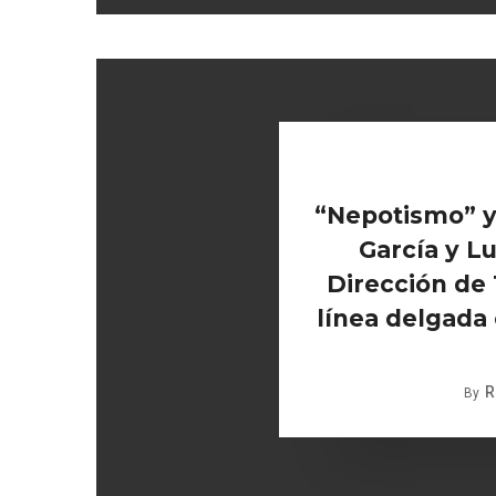
“Nepotismo” y 
García y Lu
Dirección de
línea delgada e
R
By