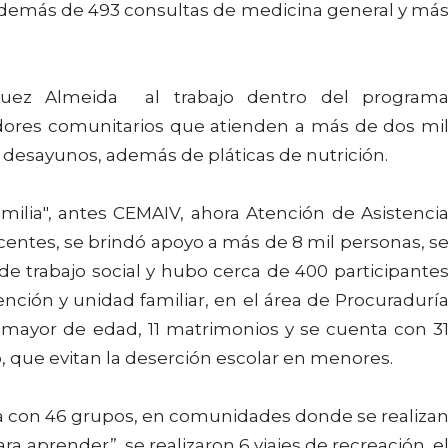
 además de 493 consultas de medicina general y má
íguez Almeida al trabajo dentro del program
ores comunitarios que atienden a más de dos mi
 desayunos, además de pláticas de nutrición.
milia", antes CEMAIV, ahora Atención de Asistenci
scentes, se brindó apoyo a más de 8 mil personas, s
 de trabajo social y hubo cerca de 400 participante
ención y unidad familiar, en el área de Procuradurí
e mayor de edad, 11 matrimonios y se cuenta con 3
 que evitan la deserción escolar en menores.
a con 46 grupos, en comunidades donde se realiza
ra aprender”, se realizaron 6 viajes de recreación, e