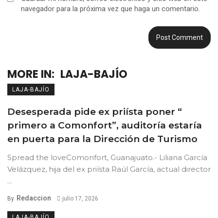
navegador para la próxima vez que haga un comentario.
MORE IN:
LAJA-BAJÍO
LAJA-BAJÍO
Desesperada pide ex priísta poner “
primero a Comonfort”, auditoría estaría
en puerta para la Dirección de Turismo
Spread the loveComonfort, Guanajuato.- Liliana García
Velázquez, hija del ex priísta Raúl García, actual director
...
Redaccion
By
julio 17, 2026
LAJA-BAJÍO