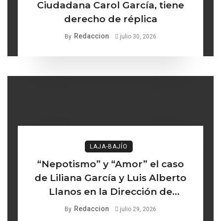
Ciudadana Carol García, tiene
derecho de réplica
Redaccion
By
julio 30, 2026
LAJA-BAJÍO
“Nepotismo” y “Amor” el caso
de Liliana García y Luis Alberto
Llanos en la Dirección de
Turismo de Comonfort la línea
Redaccion
By
julio 29, 2026
delgada entre los institucional y