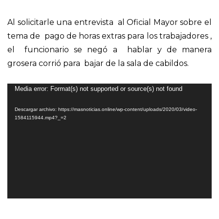
Al solicitarle una entrevista al Oficial Mayor sobre el
tema de pago de horas extras para los trabajadores ,
el funcionario se negó a hablar y de manera
grosera corrió para bajar de la sala de cabildos.
Reproductor
Media error: Format(s) not supported or source(s) not found
de
Descargar archivo: https://masnoticias.online/wp-content/uploads/2020/03/video-
vídeo
1584115944.mp4?_=2