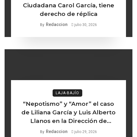
Ciudadana Carol García, tiene
derecho de réplica
Redaccion
By
julio 30, 2026
LAJA-BAJÍO
“Nepotismo” y “Amor” el caso
de Liliana García y Luis Alberto
Llanos en la Dirección de
Turismo de Comonfort la línea
Redaccion
By
julio 29, 2026