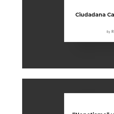
Ciudadana Car
R
By