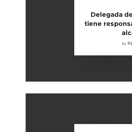
Delegada de
tiene responsa
alc
R
By