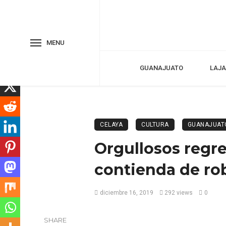
MENU
GUANAJUATO
LAJA
CELAYA
CULTURA
GUANAJUAT
Orgullosos regr
contienda de ro
diciembre 16, 2019
292 views
0
SHARE