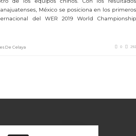
otro de los equipos chinos. Con los resultado
anajuatenses, México se posiciona en los primero
nternacional del WER 2019 World Championshi
0
29
es De Celaya