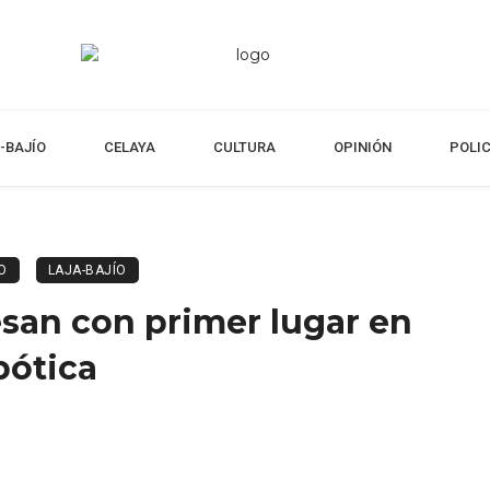
-BAJÍO
CELAYA
CULTURA
OPINIÓN
POLI
O
LAJA-BAJÍO
esan con primer lugar en
bótica