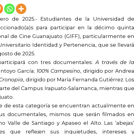
rero de 2025.- Estudiantes de la Universidad d
ccionado(a)s para participar en la décimo quint
ional de Cine Guanajuato (GIFF), particularmente e
versitario Identidad y Pertenencia, que se llevar
agosto de 2025.
participará con tres documentales:
A través de l
Santoyo García;
100% Campesino
, dirigido por Andre
Cronopia
,
dirigido por María Fernanda Gutiérrez. Lo
parte del Campus Irapuato-Salamanca, mientras qu
uato.
e de esta categoría se encuentran actualmente e
 sus documentales, mismos que serán filmados e
 Valle de Santiago y Apaseo el Alto. Las ‘abejas
les que reflejen sus inquietudes, intereses 