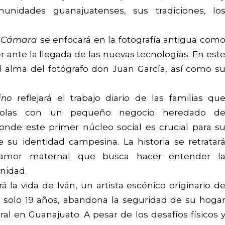
munidades guanajuatenses, sus tradiciones, lo
la Cámara
se enfocará en la fotografía antigua com
ante la llegada de las nuevas tecnologías. En est
l alma del fotógrafo don Juan García, así como s
ino
reflejará el trabajo diario de las familias qu
colas con un pequeño negocio heredado d
onde este primer núcleo social es crucial para s
 su identidad campesina. La historia se retratar
 amor maternal que busca hacer entender l
nidad.
rá la vida de Iván, un artista escénico originario d
an solo 19 años, abandona la seguridad de su hoga
al en Guanajuato. A pesar de los desafíos físicos 