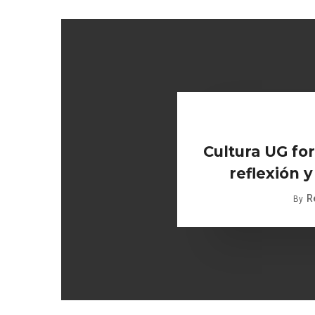
Cultura UG for
reflexión y
R
By