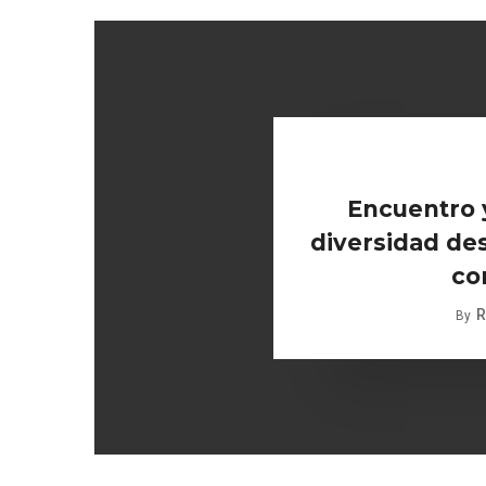
Encuentro 
diversidad des
co
R
By