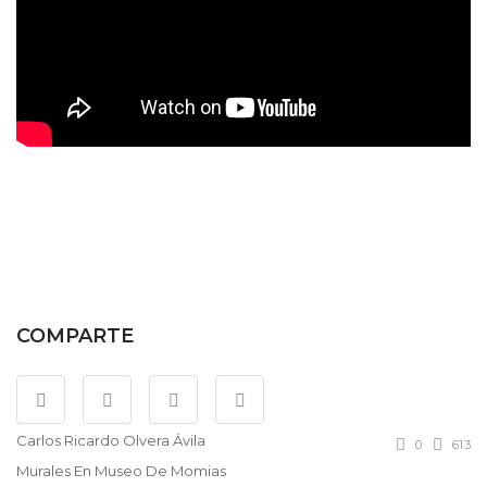
COMPARTE
Carlos Ricardo Olvera Ávila
0
613
Murales En Museo De Momias