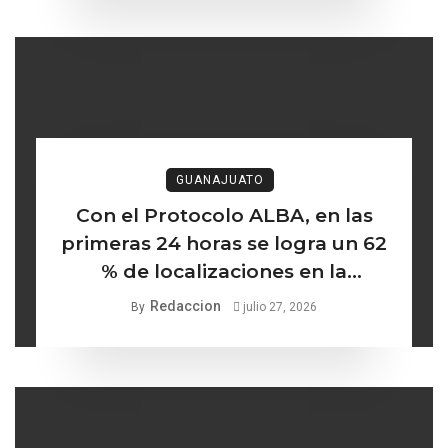
GUANAJUATO
Con el Protocolo ALBA, en las
primeras 24 horas se logra un 62
% de localizaciones en la
búsqueda de mujeres y niñas
Redaccion
By
julio 27, 2026
desaparecidas