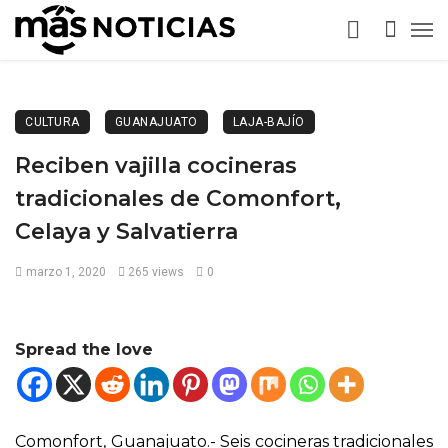
CULTURA
GUANAJUATO
LAJA-BAJÍO
Reciben vajilla cocineras
tradicionales de Comonfort,
Celaya y Salvatierra
marzo 1, 2020
265 views
0
Spread the love
Comonfort, Guanajuato.- Seis cocineras tradicionales