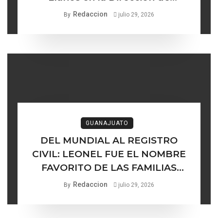
Turismo de Comonfort la línea
Redaccion
By
julio 29, 2026
delgada entre los institucional y
lo ético
GUANAJUATO
DEL MUNDIAL AL REGISTRO
CIVIL: LEONEL FUE EL NOMBRE
FAVORITO DE LAS FAMILIAS
GUANAJUATENSES
Redaccion
By
julio 29, 2026