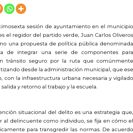
ecimosexta sesión de ayuntamiento en el municipi
es el regidor del partido verde, Juan Carlos Olivero
eno una propuesta de política pública denominad
ata de integrar una serie de componentes par
un tránsito seguro por la ruta que comúnment
rantizando desde la administración municipal, que es
, con la infraestructura urbana necesaria y vigilad
alida y retorno al trabajo y la escuela.
ención situacional del delito es una estrategia que
r al delincuente como individuo, se fija en cómo e
gicamente para transgredir las normas. De acuerd