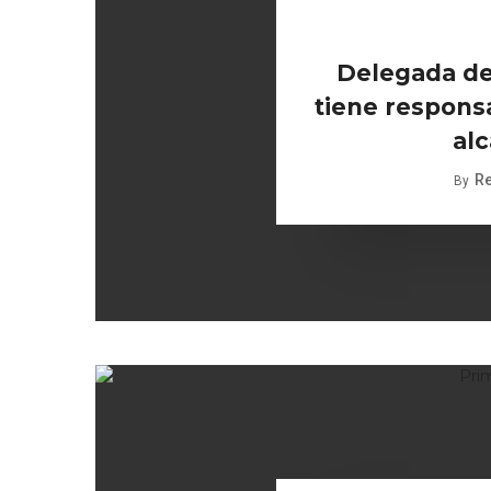
Delegada de
tiene responsa
alc
R
By