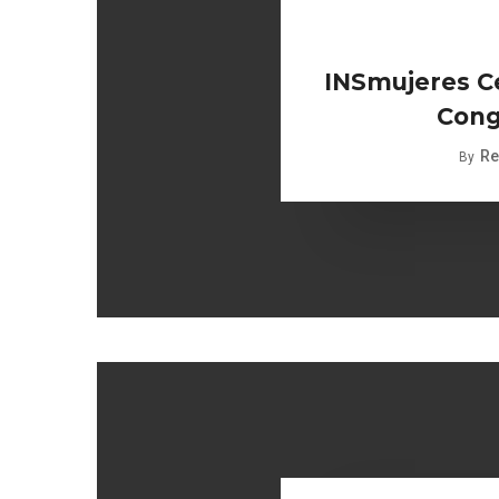
INSmujeres Ce
Cong
Re
By