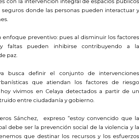
es con la intervención integral de espacios público
 seguros donde las personas pueden interactuar 
es.
 enfoque preventivo: pues al disminuir los factore
 y faltas pueden inhibirse contribuyendo a l
de paz.
iva busca definir el conjunto de intervencione
 urbanísticas que atiendan los factores de riesg
e hoy vivimos en Celaya detectados a partir de u
truido entre ciudadanía y gobierno.
veros Sánchez, expreso “estoy convencido que l
l debe ser la prevención social de la violencia y l
tenemos que destinar los recursos y los esfuerzo