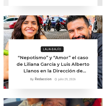
LAJA-BAJÍO
“Nepotismo” y “Amor” el caso
de Liliana García y Luis Alberto
Llanos en la Dirección de
Turismo de Comonfort la línea
Redaccion
By
julio 29, 2026
delgada entre los institucional y
lo ético