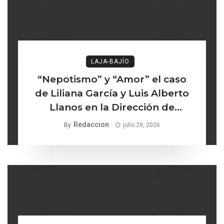
LAJA-BAJÍO
“Nepotismo” y “Amor” el caso
de Liliana García y Luis Alberto
Llanos en la Dirección de
Turismo de Comonfort la línea
Redaccion
By
julio 29, 2026
delgada entre los institucional y
lo ético