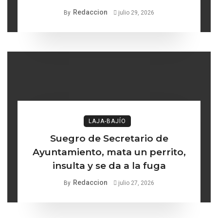
Turismo de Comonfort la línea
Redaccion
By
julio 29, 2026
delgada entre los institucional y
lo ético
LAJA-BAJÍO
Suegro de Secretario de
Ayuntamiento, mata un perrito,
insulta y se da a la fuga
Redaccion
By
julio 27, 2026