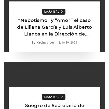
LAJA-BAJÍO
“Nepotismo” y “Amor” el caso
de Liliana García y Luis Alberto
Llanos en la Dirección de
Turismo de Comonfort la línea
Redaccion
By
julio 29, 2026
delgada entre los institucional y
lo ético
LAJA-BAJÍO
Suegro de Secretario de