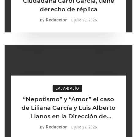
Ciudadana Carol García, tiene
derecho de réplica
Redaccion
By
julio 30, 2026
LAJA-BAJÍO
“Nepotismo” y “Amor” el caso
de Liliana García y Luis Alberto
Llanos en la Dirección de
Turismo de Comonfort la línea
Redaccion
By
julio 29, 2026
delgada entre los institucional y