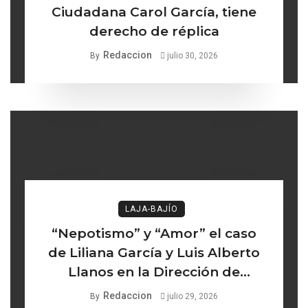
Ciudadana Carol García, tiene
derecho de réplica
Redaccion
By
julio 30, 2026
LAJA-BAJÍO
“Nepotismo” y “Amor” el caso
de Liliana García y Luis Alberto
Llanos en la Dirección de
Turismo de Comonfort la línea
Redaccion
By
julio 29, 2026