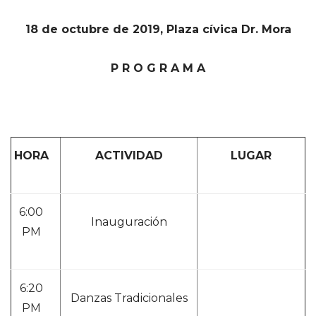
18 de octubre de 2019, Plaza cívica Dr. Mora
P R O G R A M A
HORA
ACTIVIDAD
LUGAR
6:00
Inauguración
PM
6:20
Danzas Tradicionales
PM