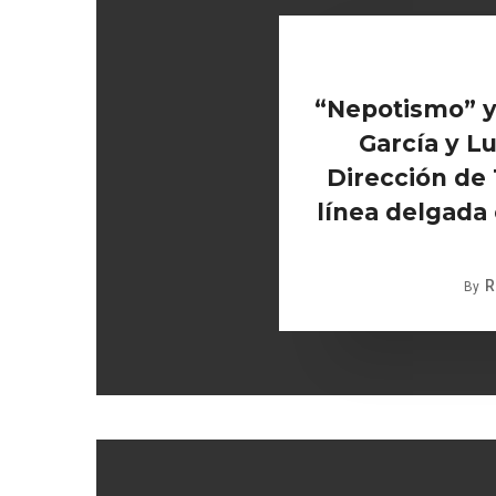
“Nepotismo” y 
García y Lu
Dirección de
línea delgada e
R
By