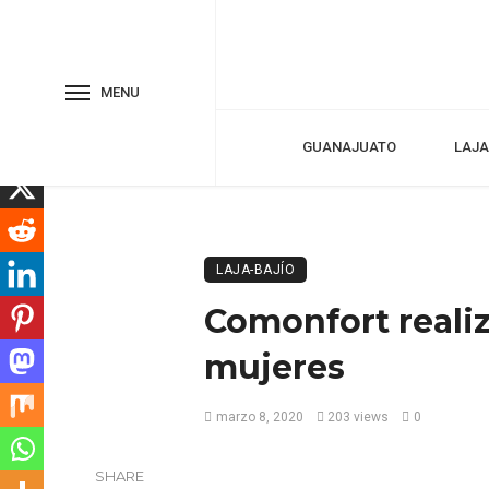
MENU
GUANAJUATO
LAJA
LAJA-BAJÍO
Comonfort realiz
mujeres
marzo 8, 2020
203 views
0
SHARE