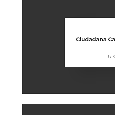
Ciudadana Car
R
By