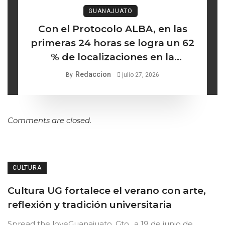
GUANAJUATO
Con el Protocolo ALBA, en las
primeras 24 horas se logra un 62
% de localizaciones en la
búsqueda de mujeres y niñas
Redaccion
By
julio 27, 2026
desaparecidas
Comments are closed.
CULTURA
Cultura UG fortalece el verano con arte,
reflexión y tradición universitaria
Spread the loveGuanajuato, Gto., a 19 de junio de