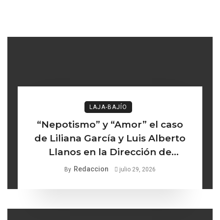
LAJA-BAJÍO
“Nepotismo” y “Amor” el caso
de Liliana García y Luis Alberto
Llanos en la Dirección de
Turismo de Comonfort la línea
Redaccion
By
julio 29, 2026
delgada entre los institucional y
lo ético