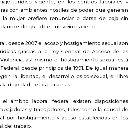
aje jurídico vigente, en los centros laborales 
turas con ambientes hostiles de poder que genera
e la mujer prefiere renunciar o darse de baja si
ndo si lo que dice que vivió es cierto.
ral, desde 2007 el acoso y hostigamiento sexual so
rídicas gracias a la Ley General de Acceso de la
Violencia; así mismo el hostigamiento sexual est
 Federal desde principios de 1991. De igual maner
en la libertad, el desarrollo psico-sexual, el libr
y la dignidad de las personas.
 ámbito laboral federal existen disposicione
rabajadoras y trabajadores, tales como la causal d
oral por hostigamiento y acoso establecidas en lo
al del trabajo.