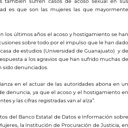
s también sufren casos de acoso sexual en su
lidad es que son las mujeres las que mayorment
n los últimos años el acoso y hostigamiento se ha
scusiones sobre todo por el impulso que le han dad
 casa de estudios (Universidad de Guanajuato) y d
respuesta a los agravios que han sufrido muchas d
n sido denunciados.
fianza en el actuar de las autoridades abona en u
 de denuncia, ya que el acoso y el hostigamiento e
es y las cifras registradas van al alza”.
os del Banco Estatal de Datos e Información sobr
Mujeres, la Institución de Procuración de Justicia, e