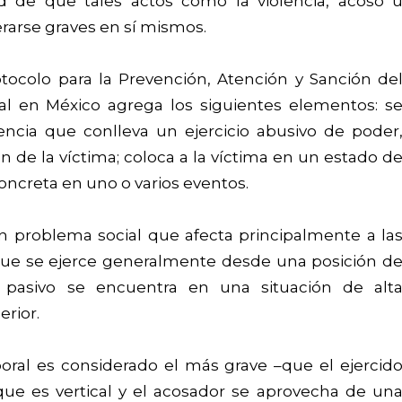
tud de que tales actos como la violencia, acoso 
arse graves en sí mismos.
otocolo para la Prevención, Atención y Sanción de
l en México agrega los siguientes elementos: s
encia que conlleva un ejercicio abusivo de poder
de la víctima; coloca a la víctima en un estado d
concreta en uno o varios eventos.
n problema social que afecta principalmente a la
ue se ejerce generalmente desde una posición d
 pasivo se encuentra en una situación de alt
erior.
boral es considerado el más grave –que el ejercid
ue es vertical y el acosador se aprovecha de un